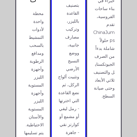
خبراء في
بتصنيف
بناء ساحات
القاعدة
محطة
الفروسية،
بالليزر،
واحدة
تقدم
وتركيب
لأدوات
ChinaJum
مصارف
التمشيط
ps حلولاً
جانبية،
بالسحب
شاملة بدءاً
ووضع
ومدافع
من الصرف
النسيج
الرطوبة
الجيوتكستاي
الأرضي
وأجهزة
ل والتصنيف
وتثبيت ألواح
الليزر
ثلاثي الأبعاد
الركل، ثم
المستوية
وحتى صيانة
نضع القاعدة
وأجهزة
السطح.
التي اخترتها
الليزر
- رمل ليفي
المستوية
أو مشمع أو
والأسنان
كوارتز نقي
الاحتياطية.
- جاهزة
يتم تسليمها