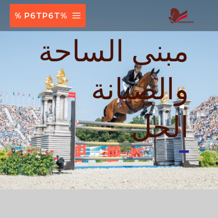
القائمة
%P6TP6T %
الرئيسية
مبنى الساحة
والصيانة
الحل