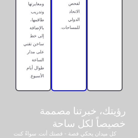
لفحص
ومعايرتها
الاتحاد
وتدريب
الدولي
طاقمها،
للمساحات.
بالإضافة
إلى خط
ساخن تقني
على مدار
الساعة
طوال أيام
الأسبوع.
رؤيتك، خبرتنا مصممة
خصيصاً لكل ساحة
كل ميدان يحكي قصة - قصتك أنت. سواءً كنت