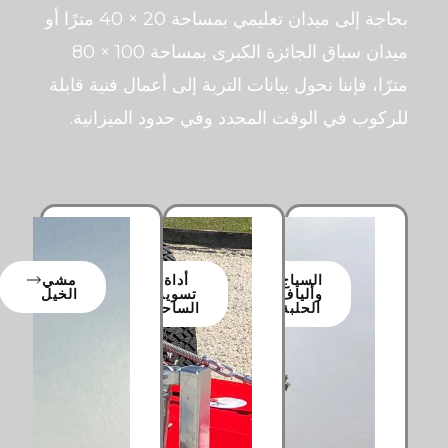
بحاجة إلى ميدان تعليمي بمساحة 20 × 40 مترًا أو
ميدان سباق الجائزة الكبرى بمساحة 100 × 80
مترًا، فإننا نحول بيانات التربة إلى أعمال فنية قابلة
للركوب في الوقت المحدد وفي حدود الميزانية.
السياج
أداة
مشي
وألياف
تسوية
الخيل
الحلبة
الساحة