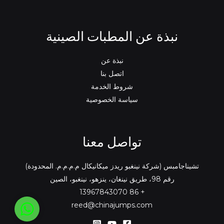
نبذة عن المطبات الصينية
نبذة عن
اتصل بنا
شروط الخدمة
سياسة الخصوصية
تواصل معنا
تشيناجامبس (شركة نينغبو ريدز ميكانيكال م.م.م.م. المحدودة)
رقم 98، طريق نينغان، ينزهو، نينغبو، الصين
+ 86 13967843070
reed@chinajumps.com
واتساب