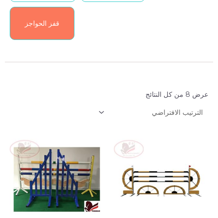
قفز الحواجز
عرض ⁦8⁩ من كل النتائج