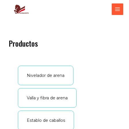
跳
ME
至
PRI
内
容
Productos
Nivelador de arena
Valla y fibra de arena
Establo de caballos