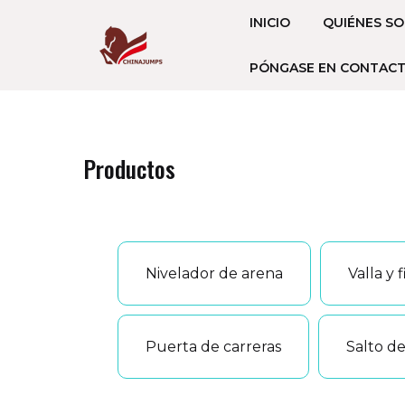
跳
INICIO
QUIÉNES S
至
内
PÓNGASE EN CONTAC
容
Productos
Nivelador de arena
Valla y 
Puerta de carreras
Salto d