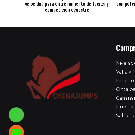
velocidad para entrenamiento de fuerza y
con pote
competición ecuestre
Compr
Nivelad
Valla y 
Establo
Cinta pa
Caminan
Puerta 
WhatsApp
Salto d
reed@chinajumps.com