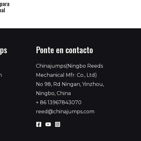
 para
nal
mps
Ponte en contacto
Chinajumps(Ningbo Reeds
n
Mechanical Mfr. Co., Ltd)
No 98, Rd Ningan, Yinzhou,
Ningbo, China
+ 86 13967843070
reed@chinajumps.com