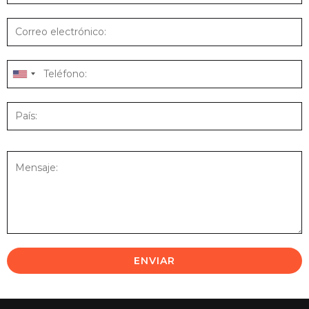
ENVIAR
A
l