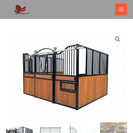
跳
ME
至
PRI
内
容