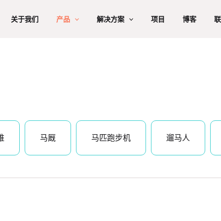
关于我们
产品
解决方案
项目
博客
维
马厩
马匹跑步机
遛马人