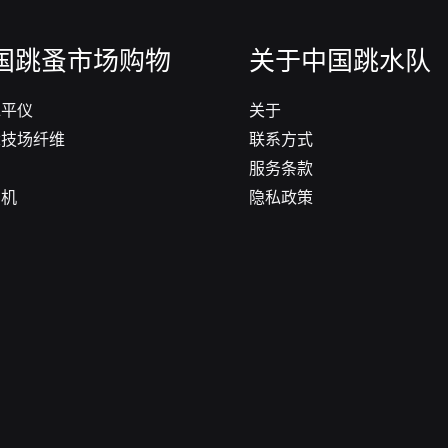
国跳蚤市场购物
关于中国跳水队
水平仪
关于
竞技场纤维
联系方式
服务条款
步机
隐私政策