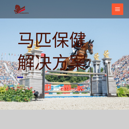
跳
主
至
菜
内
单
容
马匹保健
解决方案