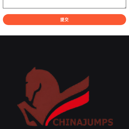
提交
A
l
t
e
r
n
a
t
i
v
e
: