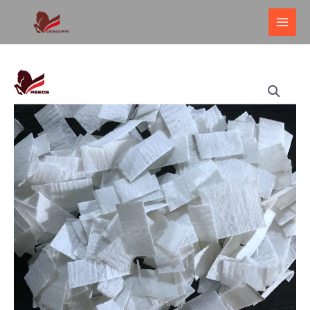
跳
主
至
菜
内
单
容