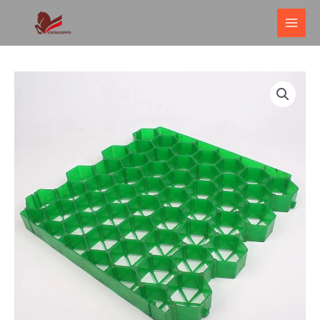
跳
主
至
菜
内
单
容