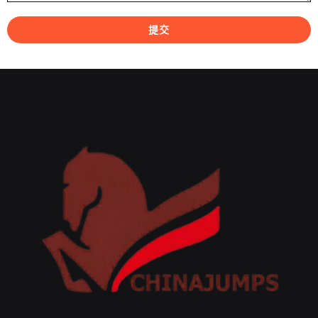
提交
A
l
t
e
r
n
a
t
i
v
e
: