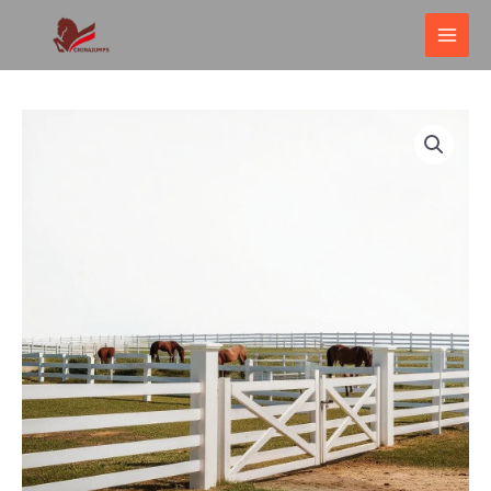
跳
主
至
菜
内
单
容